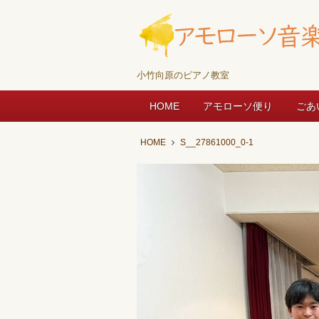
小竹向原のピアノ教室
HOME
アモローソ便り
ごあ
HOME
S__27861000_0-1