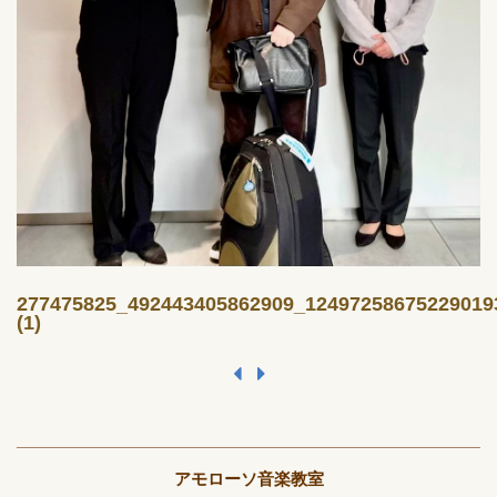
277475825_492443405862909_12497258675229019
(1)
アモローソ音楽教室