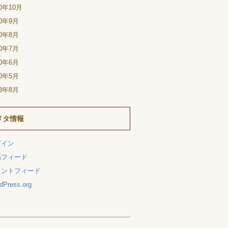
20年10月
20年9月
20年8月
20年7月
20年6月
20年5月
18年8月
メタ情報
グイン
稿フィード
メントフィード
dPress.org