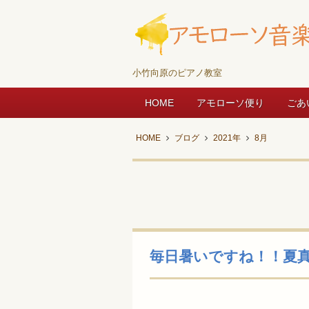
小竹向原のピアノ教室
HOME
アモローソ便り
ごあ
HOME
ブログ
2021年
8月
毎日暑いですね！！夏