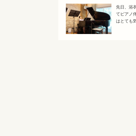
先日、浴
てピアノ
はとても