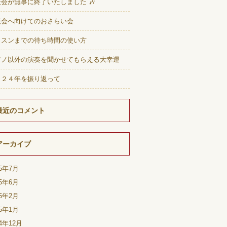
会が無事に終了いたしました 🎶
表会へ向けてのおさらい会
ッスンまでの待ち時間の使い方
アノ以外の演奏を聞かせてもらえる大幸運
０２４年を振り返って
最近のコメント
アーカイブ
25年7月
25年6月
25年2月
25年1月
24年12月