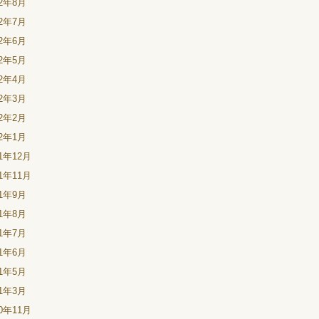
22年8月
22年7月
22年6月
22年5月
22年4月
22年3月
22年2月
22年1月
21年12月
21年11月
21年9月
21年8月
21年7月
21年6月
21年5月
21年3月
20年11月