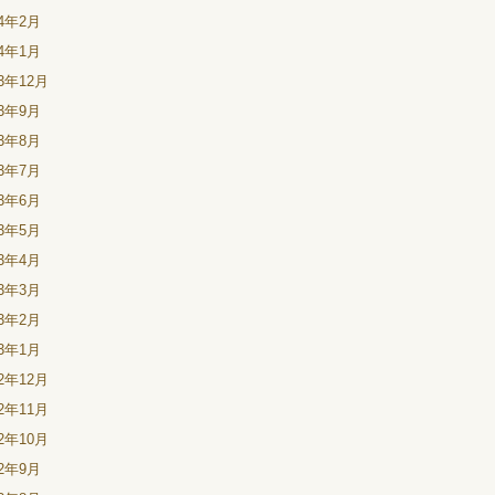
24年2月
24年1月
23年12月
23年9月
23年8月
23年7月
23年6月
23年5月
23年4月
23年3月
23年2月
23年1月
22年12月
22年11月
22年10月
22年9月