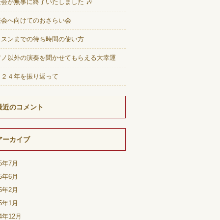
会が無事に終了いたしました 🎶
表会へ向けてのおさらい会
ッスンまでの待ち時間の使い方
アノ以外の演奏を聞かせてもらえる大幸運
０２４年を振り返って
最近のコメント
アーカイブ
25年7月
25年6月
25年2月
25年1月
24年12月