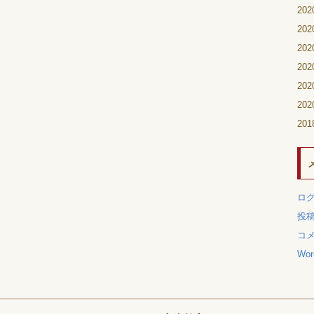
20
20
20
20
20
20
20
ロ
投
コ
Wor