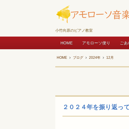
小竹向原のピアノ教室
HOME
アモローソ便り
ごあ
HOME
ブログ
2024年
12月
２０２４年を振り返っ