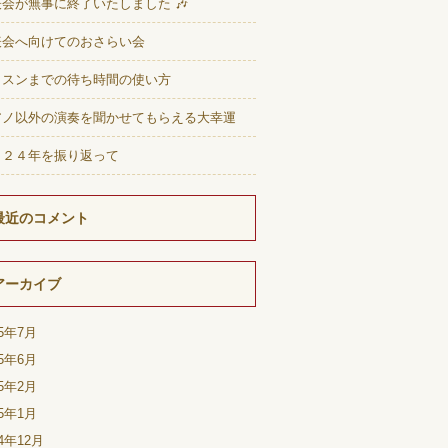
会が無事に終了いたしました 🎶
表会へ向けてのおさらい会
ッスンまでの待ち時間の使い方
アノ以外の演奏を聞かせてもらえる大幸運
０２４年を振り返って
最近のコメント
アーカイブ
25年7月
25年6月
25年2月
25年1月
24年12月