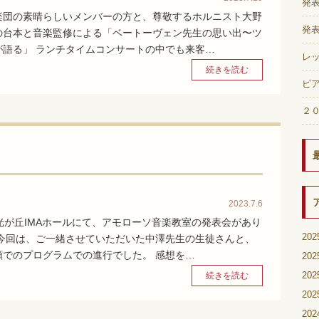
発表
楽団の素晴らしいメンバーの方と、尊敬するホルニスト大野
発
の台本と音楽監修による「ベートーヴェン先生の思い出〜ツ
が語る」 ランチタイムコンサートの中でも来客…
レ
続きを読む
ピ
２
2023.7.6
光が丘IMAホールにて、アモローソ音楽教室の発表会があり
20
 今回は、ご一緒させていただいた中澤先生の生徒さんと、
順でのプログラムでの進行でした。 感想を…
20
20
続きを読む
20
20