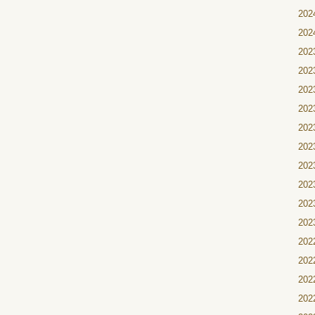
20
20
20
20
20
20
20
20
20
20
20
20
20
20
20
20