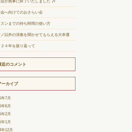
会が無事に終了いたしました 🎶
表会へ向けてのおさらい会
ッスンまでの待ち時間の使い方
アノ以外の演奏を聞かせてもらえる大幸運
０２４年を振り返って
最近のコメント
アーカイブ
25年7月
25年6月
25年2月
25年1月
24年12月