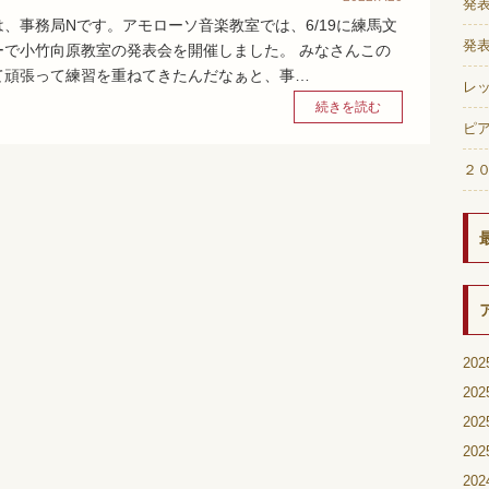
発表
、事務局Nです。アモローソ音楽教室では、6/19に練馬文
発
ーで小竹向原教室の発表会を開催しました。 みなさんこの
て頑張って練習を重ねてきたんだなぁと、事…
レ
続きを読む
ピ
２
20
20
20
20
20