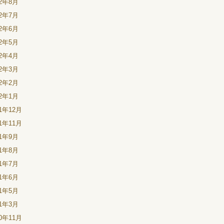
22年8月
22年7月
22年6月
22年5月
22年4月
22年3月
22年2月
22年1月
21年12月
21年11月
21年9月
21年8月
21年7月
21年6月
21年5月
21年3月
20年11月