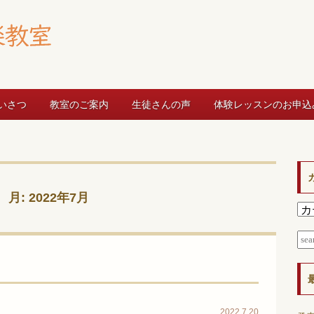
いさつ
教室のご案内
生徒さんの声
体験レッスンのお申込
月:
2022年7月
2022.7.20