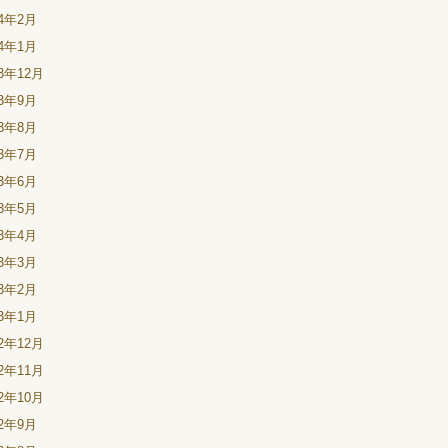
24年2月
24年1月
23年12月
23年9月
23年8月
23年7月
23年6月
23年5月
23年4月
23年3月
23年2月
23年1月
22年12月
22年11月
22年10月
22年9月